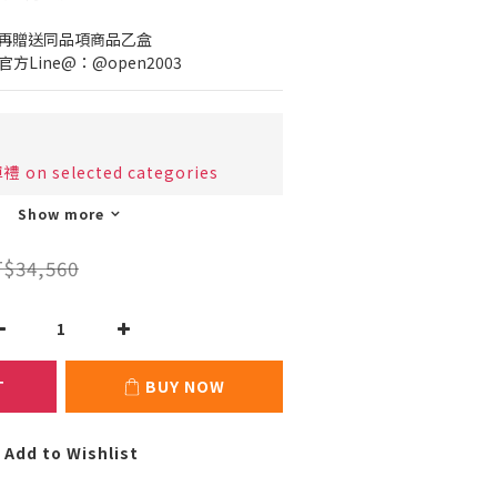
換再贈送同品項商品乙盒
Line@：@open2003
 selected categories
Show more
$34,560
T
BUY NOW
Add to Wishlist