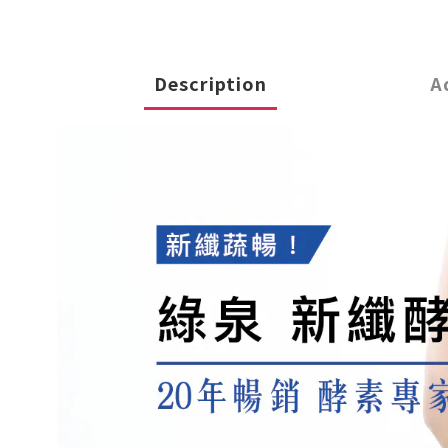
Description
A