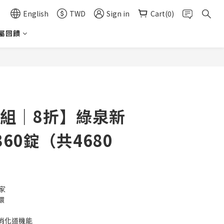
English
TWD
Sign in
Cart(0)
屬回饋
BUY NOW
入組｜8折】綠泉新
60錠（共4680
家
環
持消化道機能