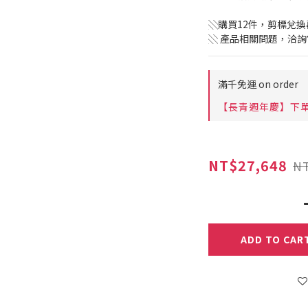
░購買12件，剪標兌
░ 產品相關問題，洽詢官方
滿千免運 on order
【長青週年慶】下單禮 on
NT$27,648
NT
ADD TO CAR