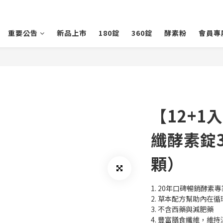
重要公告
新品上市
180錠
360錠
酵素粉
會員專
【12+1
纖酵素錠3
顆）
1. 20年口碑暢銷酵素專
2. 草本配方幫助內在循
3. 不含西藥與減肥藥
4. 豐富膳食纖維，維