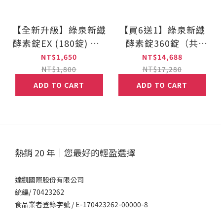
【全新升級】綠泉新纖
【買6送1】綠泉新纖
酵素錠EX (180錠) 贈3
酵素錠360錠（共
包體驗包
2520顆）
NT$1,650
NT$14,688
NT$1,800
NT$17,280
ADD TO CART
ADD TO CART
熱銷 20 年｜您最好的輕盈選擇
達觀國際股份有限公司
統編/ 70423262
食品業者登錄字號 / E-170423262-00000-8