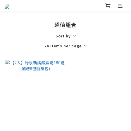
超值組合
Sort by
24 Items per page